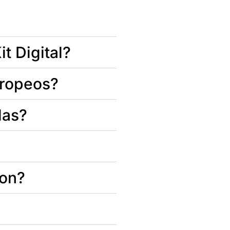
t Digital?
uropeos?
das?
ion?