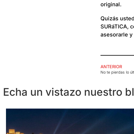
original.
Quizás usted
SURáTICA, c
asesorarle y
ANTERIOR
No te pierdas lo ú
Echa un vistazo nuestro b