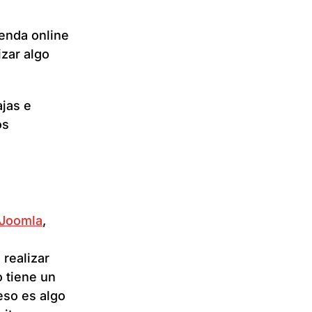
enda online
izar algo
ajas e
os
Joomla
,
 realizar
 tiene un
 eso es algo