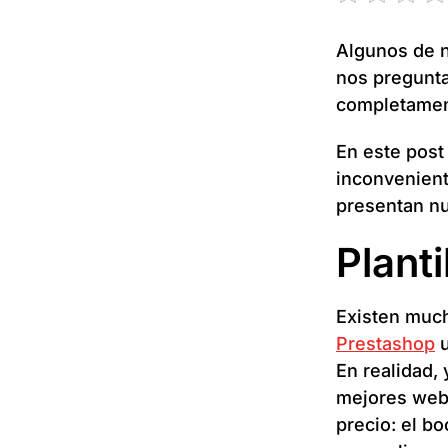
Algunos de n
nos preguntan
completamen
En este post
inconvenient
presentan nu
Plant
Existen much
Prestashop
u
En realidad, 
mejores webs
precio: el bo