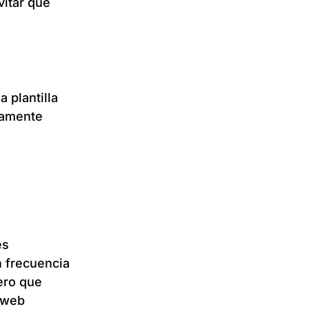
vitar que
 plantilla
vamente
es
n frecuencia
ero que
 web