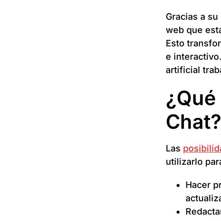
Gracias a su
web que está
Esto transfo
e interactivo
artificial tr
¿Qué 
Chat
Las
posibili
utilizarlo par
Hacer p
actualiz
Redactar