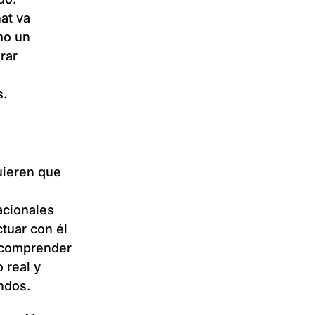
at va
mo un
rar
s.
uieren que
acionales
tuar con él
e comprender
 real y
ndos.