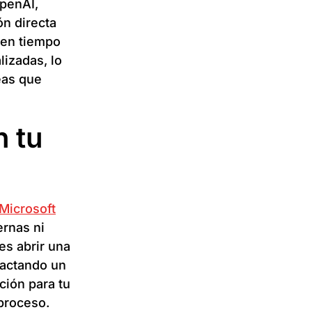
OpenAI,
ón directa
 en tiempo
lizadas, lo
eas que
n tu
Microsoft
ernas ni
es abrir una
dactando un
ción para tu
proceso.