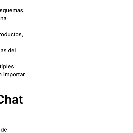
 esquemas.
ena
roductos,
eas del
tiples
n importar
Chat
 de