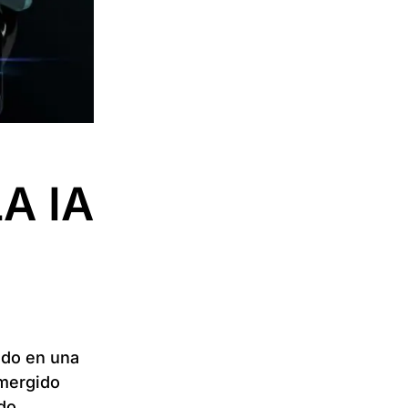
A IA
tido en una
emergido
do.