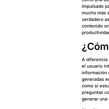
Impulsado po
mucho más al
verdadero as
contenido or
productivida
¿Cómo
A diferencia
el usuario in
información 
generadas en
como si estu
preguntas co
generar una 