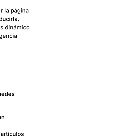
r la página
ducirla.
ás dinámico
igencia
Puedes
ón
artículos