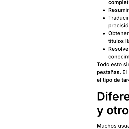
complet
Resumir 
Traduci
precisió
Obtener
títulos 
Resolver
conocim
Todo esto si
pestañas. El 
el tipo de tar
Difer
y otr
Muchos usuar