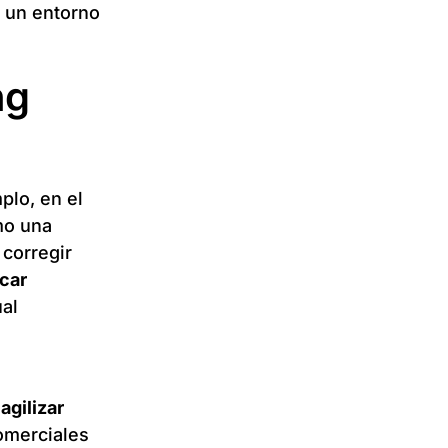
n un entorno
ng
plo, en el
mo una
 corregir
car
ual
e
agilizar
omerciales