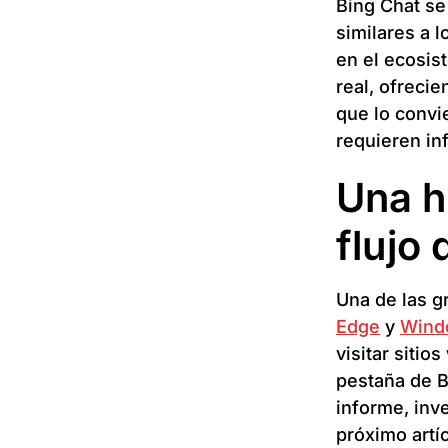
Bing Chat se
similares a 
en el ecosis
real, ofreci
que lo convi
requieren in
Una h
flujo 
Una de las g
Edge
y
Wind
visitar siti
pestaña de B
informe, inv
próximo artí