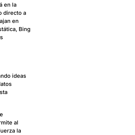
 en la
 directo a
ajan en
tática, Bing
es
ando ideas
datos
sta
le
rmite al
fuerza la