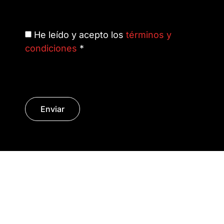
He leído y acepto los
términos y
condiciones
*
Enviar
© Copyright 2014 - 2026 | SURáTICA
SOFTWARE S.L.