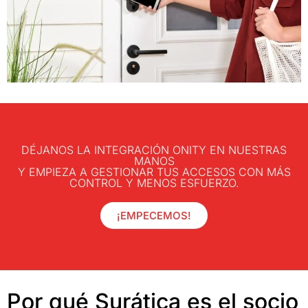
DÉJANOS LA INTEGRACIÓN ONITY EN NUESTRAS
MANOS
Y EMPIEZA A GESTIONAR TUS ACCESOS CON MÁS
CONTROL Y MENOS ESFUERZO.
¡EMPECEMOS!
Por qué Surática es el socio