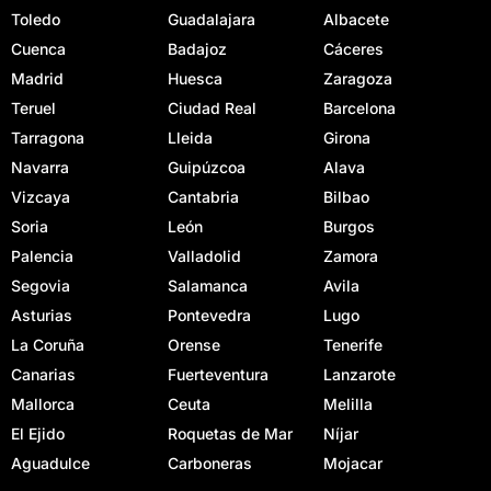
Toledo
Guadalajara
Albacete
Cuenca
Badajoz
Cáceres
Madrid
Huesca
Zaragoza
Teruel
Ciudad Real
Barcelona
Tarragona
Lleida
Girona
Navarra
Guipúzcoa
Alava
Vizcaya
Cantabria
Bilbao
Soria
León
Burgos
Palencia
Valladolid
Zamora
Segovia
Salamanca
Avila
Asturias
Pontevedra
Lugo
La Coruña
Orense
Tenerife
Canarias
Fuerteventura
Lanzarote
Mallorca
Ceuta
Melilla
El Ejido
Roquetas de Mar
Níjar
Aguadulce
Carboneras
Mojacar