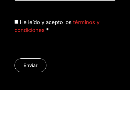
He leído y acepto los
términos y
condiciones
*
Enviar
© Copyright 2014 - 2026 | SURáTICA
SOFTWARE S.L.