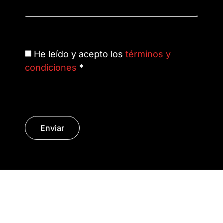
He leído y acepto los
términos y
condiciones
*
Enviar
© Copyright 2014 - 2026 | SURáTICA
SOFTWARE S.L.