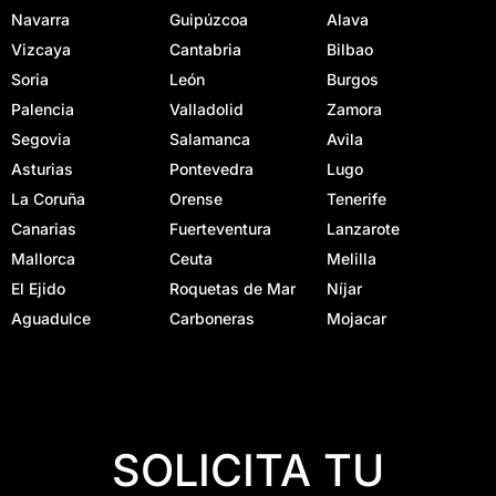
Navarra
Guipúzcoa
Alava
Vizcaya
Cantabria
Bilbao
Soria
León
Burgos
Palencia
Valladolid
Zamora
Segovia
Salamanca
Avila
Asturias
Pontevedra
Lugo
La Coruña
Orense
Tenerife
Canarias
Fuerteventura
Lanzarote
Mallorca
Ceuta
Melilla
El Ejido
Roquetas de Mar
Níjar
Aguadulce
Carboneras
Mojacar
SOLICITA TU