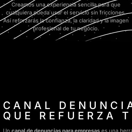
Creamos una experiencia sencilla para que
cualquiera pueda usar el servicio sin fricciones.
Así reforzarás la confianza, la claridad y la imagen
profesional de tu negocio.
CANAL DENUNCIA
QUE REFUERZA 
Un
canal de denuncias para empresas
es una herra