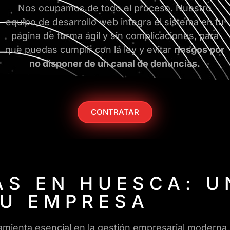
Nos ocupamos de todo el proceso. Nuestro
equipo de desarrollo web integra el sistema en tu
página de forma ágil y sin complicaciones, para
que puedas cumplir con la ley y evitar
riesgos por
no disponer de un canal de denuncias.
CONTRATAR
S EN HUESCA: U
TU EMPRESA
mienta esencial en la gestión empresarial moderna.