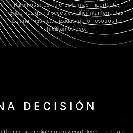
Para nosotros, tú eres lo más importante.
Sabemos que a veces es difícil mantener las
plataformas actualizadas, pero nosotros te
facilitamos eso.
NA DECISIÓN
 Ofrecer un medio seguro y confidencial para que