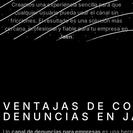
Creamos una experiencia sencilla para que
cualquier usuario pueda usar el canal sin
fricciones. El resultado es una solución más
cercana, profesional y fiable para tu empresa en
Jaén
.
VENTAJAS DE C
DENUNCIAS EN 
Un
canal de denuncias para empresas
es una herra