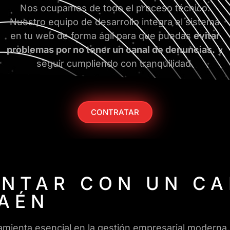
Nos ocupamos de todo el proceso técnico.
Nuestro equipo de desarrollo integra el sistema
en tu web de forma ágil para que puedas
evitar
problemas por no tener un canal de denuncias.
y
seguir cumpliendo con tranquilidad.
CONTRATAR
ONTAR CON UN C
JAÉN
mienta esencial en la gestión empresarial moderna.