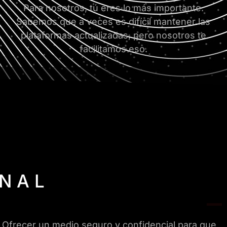
Para nosotros, tú eres lo más importante.
Sabemos que a veces es difícil mantener las
plataformas actualizadas, pero nosotros te
facilitamos eso.
ANAL
 Ofrecer un medio seguro y confidencial para que