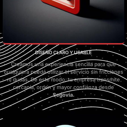
DISEÑO CLARO Y USABLE
Creamos una experiencia sencilla para que
cualquiera pueda utilizar el servicio sin fricciones
ni dudas. De este modo, tu empresa transmite
cercanía, orden y mayor confianza desde
Segovia
.