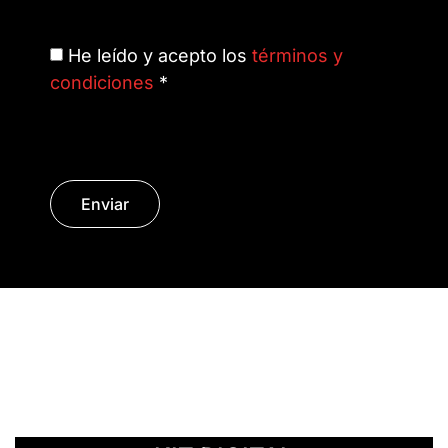
He leído y acepto los
términos y
condiciones
*
Enviar
© Copyright 2014 - 2026 | SURáTICA
SOFTWARE S.L.