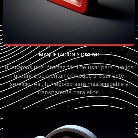
MAQUETACIÓN Y DISEÑO
Buscamos una interfaz fácil de usar para que los
usuarios se sientan cómodos al usar este
servicio. Así, tu negocio será más amigable y
transparente para ellos.