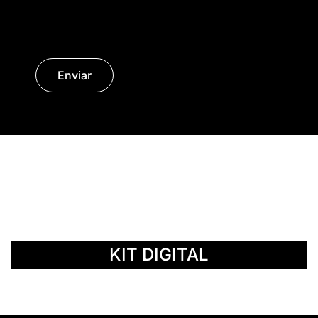
Enviar
© Copyright 2014 - 2026 | SURáTICA
SOFTWARE S.L.
KIT DIGITAL