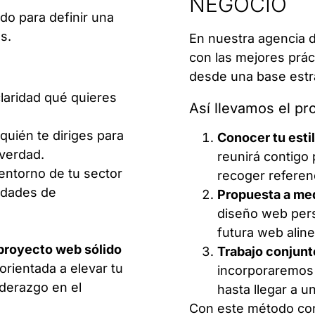
NEGOCIO
do para definir una
s.
En nuestra agencia 
con las mejores prác
desde una base estr
laridad qué quieres
Así llevamos el pr
quién te diriges para
Conocer tu esti
verdad.
reunirá contigo 
entorno de tu sector
recoger referenc
nidades de
Propuesta a me
diseño web pers
futura web alin
proyecto web sólido
Trabajo conjunt
orientada a elevar tu
incorporaremos 
iderazgo en el
hasta llegar a u
Con este método co