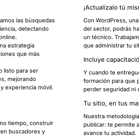
¡Actualízalo tú mi
diamos las búsquedas
Con WordPress, una 
diencia, detectando
del sector, podrás 
online.
un técnico. Trabajam
na estrategia
que administrar tu si
cciones que más
Incluye capacitaci
o listo para ser
Y cuando te entregu
res, mejorando
formación para que p
y experiencia móvil.
perder seguridad ni 
Tu sitio, en tus m
Nuestra metodología 
mo tiempo, construir
publicar: te permite 
o en buscadores y
avance tu actividad.