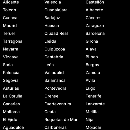
Alicante
Valencia
Castellón
Toledo
Guadalajara
Albacete
Cuenca
Badajoz
Cáceres
Madrid
Huesca
Zaragoza
Teruel
Ciudad Real
Barcelona
Tarragona
Lleida
Girona
Navarra
Guipúzcoa
Alava
Vizcaya
Cantabria
Bilbao
Soria
León
Burgos
Palencia
Valladolid
Zamora
Segovia
Salamanca
Avila
Asturias
Pontevedra
Lugo
La Coruña
Orense
Tenerife
Canarias
Fuerteventura
Lanzarote
Mallorca
Ceuta
Melilla
El Ejido
Roquetas de Mar
Níjar
Aguadulce
Carboneras
Mojacar