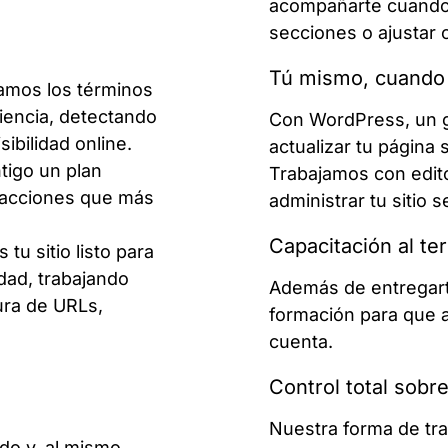
acompañarte cuando 
secciones o ajustar c
Tú mismo, cuando
zamos los términos
diencia, detectando
Con WordPress, un g
ibilidad online.
actualizar tu página
tigo un plan
Trabajamos con edito
s acciones que más
administrar tu sitio 
Capacitación al te
 tu sitio listo para
dad, trabajando
Además de entregart
ura de URLs,
formación para que a
cuenta.
Control total sobre
Nuestra forma de tra
do y, al mismo