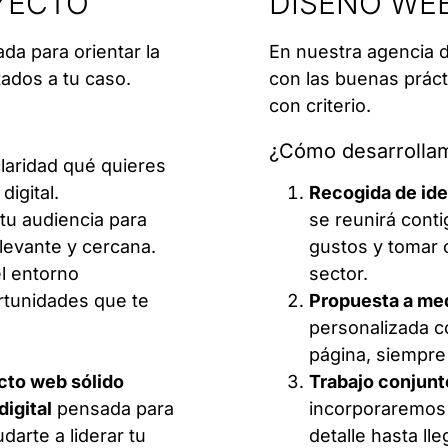
OYECTO
DISEÑO WE
da para orientar la
En nuestra agencia 
ados a tu caso.
con las buenas práct
con criterio.
¿Cómo desarrollam
laridad qué quieres
igital.
Recogida de ide
tu audiencia para
se reunirá conti
elevante y cercana.
gustos y tomar 
el entorno
sector.
rtunidades que te
Propuesta a me
personalizada co
página, siempre 
cto web sólido
Trabajo conjunt
digital
pensada para
incorporaremos 
darte a liderar tu
detalle hasta ll