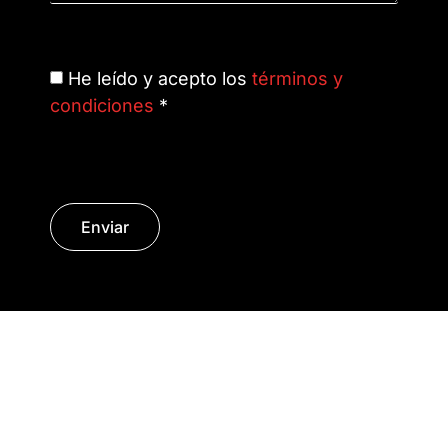
He leído y acepto los
términos y
condiciones
*
Enviar
© Copyright 2014 - 2026 | SURáTICA
SOFTWARE S.L.