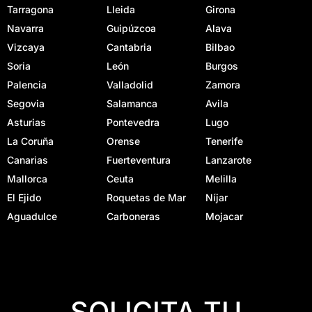
Tarragona
Lleida
Girona
Navarra
Guipúzcoa
Alava
Vizcaya
Cantabria
Bilbao
Soria
León
Burgos
Palencia
Valladolid
Zamora
Segovia
Salamanca
Avila
Asturias
Pontevedra
Lugo
La Coruña
Orense
Tenerife
Canarias
Fuerteventura
Lanzarote
Mallorca
Ceuta
Melilla
El Ejido
Roquetas de Mar
Níjar
Aguadulce
Carboneras
Mojacar