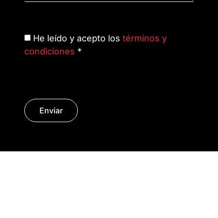
He leído y acepto los
términos y
condiciones
*
Enviar
© Copyright 2014 - 2026 | SURáTICA
SOFTWARE S.L.