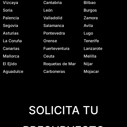
Vizcaya
Cantabria
Bilbao
Soria
León
Burgos
Palencia
Valladolid
Zamora
Segovia
Salamanca
Avila
Asturias
Pontevedra
Lugo
La Coruña
Orense
Tenerife
Canarias
Fuerteventura
Lanzarote
Mallorca
Ceuta
Melilla
El Ejido
Roquetas de Mar
Níjar
Aguadulce
Carboneras
Mojacar
SOLICITA TU