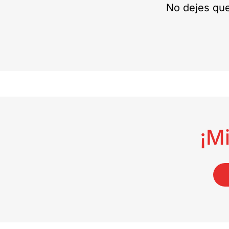
No dejes qu
¡M