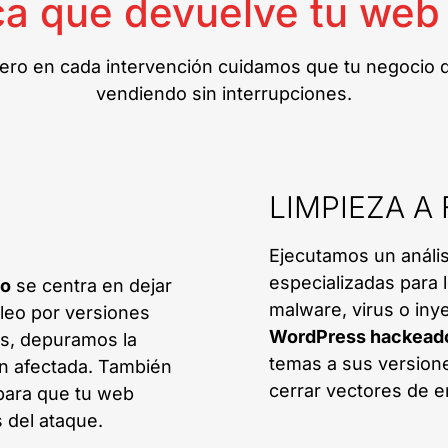
ca que devuelve tu web 
ro en cada intervención cuidamos que tu negocio que
vendiendo sin interrupciones.
E
LIMPIEZA 
Ejecutamos un análi
especializadas para l
do
se centra en dejar
malware, virus o iny
cleo por versiones
WordPress hackead
os, depuramos la
temas a sus version
ón afectada. También
cerrar vectores de e
para que tu web
s del ataque.