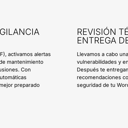
IGILANCIA
REVISIÓN T
ENTREGA D
F), activamos alertas
Llevamos a cabo una 
s de mantenimiento
vulnerabilidades y e
rusiones. Con
Después te entregam
automáticas
recomendaciones conc
y mejor preparado
seguridad de tu Word