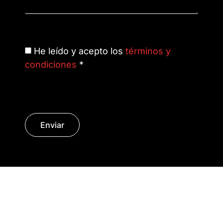
He leído y acepto los
términos y
condiciones
*
Enviar
© Copyright 2014 - 2026 | SURáTICA
SOFTWARE S.L.