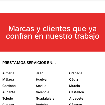
Marcas y clientes que ya
confían en nuestro trabajo
PRESTAMOS SERVICIOS EN...
Almería
Jaén
Granada
Málaga
Huelva
Cádiz
Córdoba
Sevilla
Murcia
Alicante
Valencia
Castellón
Toledo
Guadalajara
Albacete
Cuenca
Badajoz
Cáceres