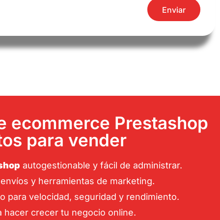
Enviar
de ecommerce Prestashop
stos para vender
ashop
autogestionable y fácil de administrar.
 envíos y herramientas de marketing.
para velocidad, seguridad y rendimiento.
ra hacer crecer tu negocio online.