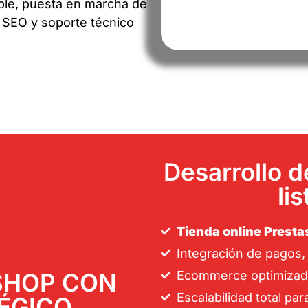
ble, puesta en marcha de
, SEO y soporte técnico
Desarrollo 
li
Tienda online Prest
Integración de pagos,
SHOP CON
Ecommerce optimizado 
Escalabilidad total pa
ÉGICO