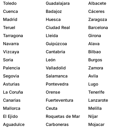
Toledo
Guadalajara
Albacete
Cuenca
Badajoz
Cáceres
Madrid
Huesca
Zaragoza
Teruel
Ciudad Real
Barcelona
Tarragona
Lleida
Girona
Navarra
Guipúzcoa
Alava
Vizcaya
Cantabria
Bilbao
Soria
León
Burgos
Palencia
Valladolid
Zamora
Segovia
Salamanca
Avila
Asturias
Pontevedra
Lugo
La Coruña
Orense
Tenerife
Canarias
Fuerteventura
Lanzarote
Mallorca
Ceuta
Melilla
El Ejido
Roquetas de Mar
Níjar
Aguadulce
Carboneras
Mojacar