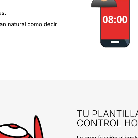
as.
tan natural como decir
TU PLANTILLA
CONTROL HO
La gran fricción al imp