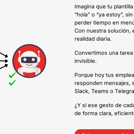
Imagina que tu plantill
“hola” o “ya estoy”, si
perder tiempo en men
Con nuestra solución,
realidad diaria.
Convertimos una tarea 
invisible.
Porque hoy tus emplead
responden mensajes, s
Slack, Teams o Telegr
¿Y si ese gesto de cada
de forma clara, eficien