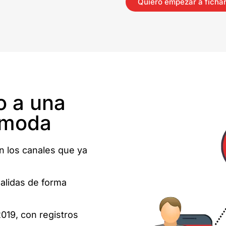
Quiero empezar a fichar
io a una
ómoda
n los canales que ya
salidas de forma
019, con registros