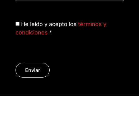
He leído y acepto los
términos y
condiciones
*
Enviar
© Copyright 2014 - 2026 | SURáTICA
SOFTWARE S.L.