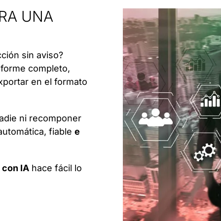
RA UNA
cción sin aviso?
nforme completo,
exportar en el formato
nadie ni recomponer
utomática, fiable
e
 con IA
hace fácil lo