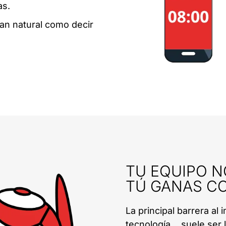
as.
tan natural como decir
TU EQUIPO N
TÚ GANAS C
La principal barrera al
tecnología… suele ser l