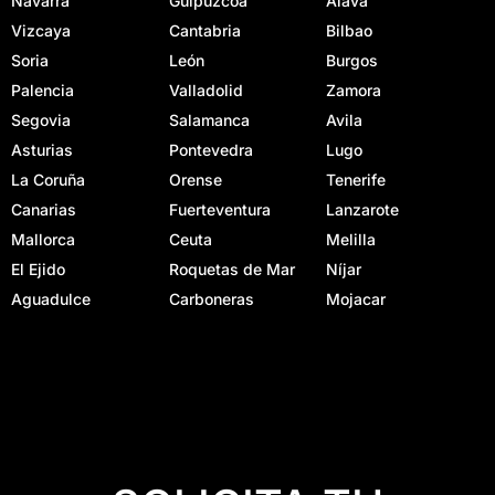
Navarra
Guipúzcoa
Alava
Vizcaya
Cantabria
Bilbao
Soria
León
Burgos
Palencia
Valladolid
Zamora
Segovia
Salamanca
Avila
Asturias
Pontevedra
Lugo
La Coruña
Orense
Tenerife
Canarias
Fuerteventura
Lanzarote
Mallorca
Ceuta
Melilla
El Ejido
Roquetas de Mar
Níjar
Aguadulce
Carboneras
Mojacar