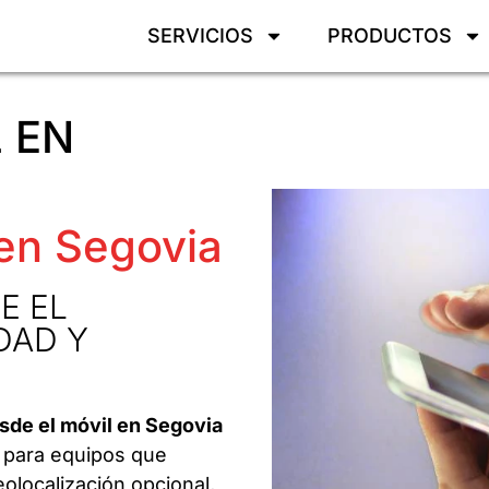
SERVICIOS
PRODUCTOS
 EN
 en Segovia
E EL
DAD Y
esde el móvil en Segovia
 para equipos que
eolocalización opcional,