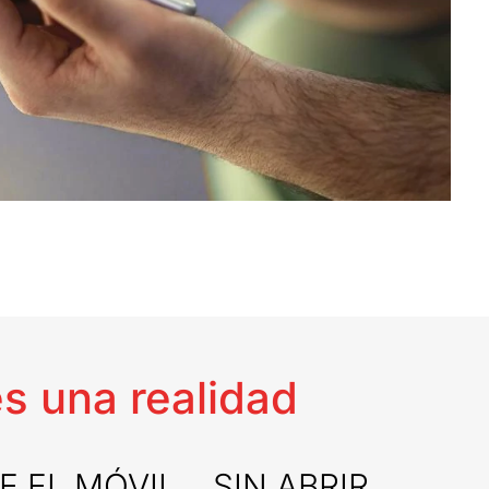
s una realidad
E EL MÓVIL… SIN ABRIR