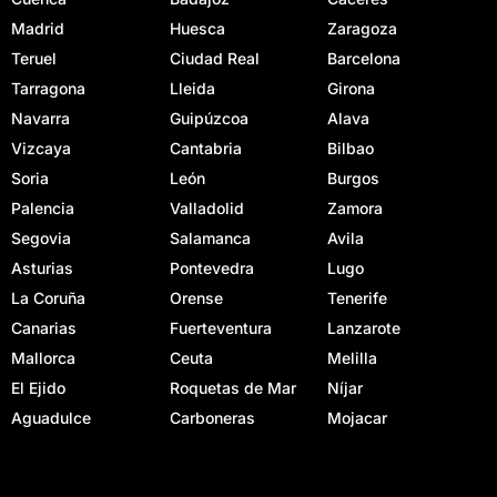
Madrid
Huesca
Zaragoza
Teruel
Ciudad Real
Barcelona
Tarragona
Lleida
Girona
Navarra
Guipúzcoa
Alava
Vizcaya
Cantabria
Bilbao
Soria
León
Burgos
Palencia
Valladolid
Zamora
Segovia
Salamanca
Avila
Asturias
Pontevedra
Lugo
La Coruña
Orense
Tenerife
Canarias
Fuerteventura
Lanzarote
Mallorca
Ceuta
Melilla
El Ejido
Roquetas de Mar
Níjar
Aguadulce
Carboneras
Mojacar