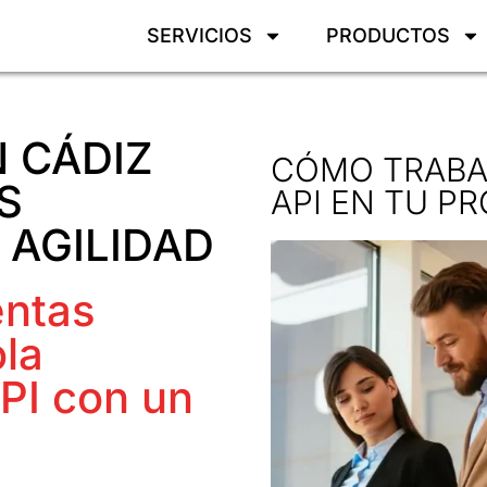
SERVICIOS
PRODUCTOS
N CÁDIZ
CÓMO TRABA
S
API EN TU P
 AGILIDAD
entas
la
API con un