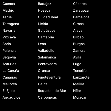
Cuenca
Badajoz
Cáceres
Madrid
Huesca
Zaragoza
Teruel
Ciudad Real
Barcelona
Tarragona
Lleida
Girona
Navarra
Guipúzcoa
Alava
Vizcaya
Cantabria
Bilbao
Soria
León
Burgos
Palencia
Valladolid
Zamora
Segovia
Salamanca
Avila
Asturias
Pontevedra
Lugo
La Coruña
Orense
Tenerife
Canarias
Fuerteventura
Lanzarote
Mallorca
Ceuta
Melilla
El Ejido
Roquetas de Mar
Níjar
Aguadulce
Carboneras
Mojacar