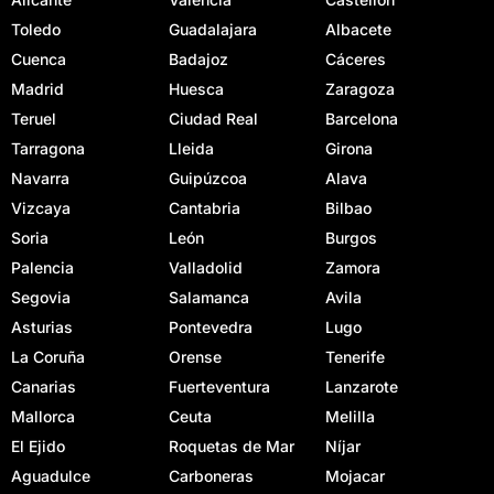
Toledo
Guadalajara
Albacete
Cuenca
Badajoz
Cáceres
Madrid
Huesca
Zaragoza
Teruel
Ciudad Real
Barcelona
Tarragona
Lleida
Girona
Navarra
Guipúzcoa
Alava
Vizcaya
Cantabria
Bilbao
Soria
León
Burgos
Palencia
Valladolid
Zamora
Segovia
Salamanca
Avila
Asturias
Pontevedra
Lugo
La Coruña
Orense
Tenerife
Canarias
Fuerteventura
Lanzarote
Mallorca
Ceuta
Melilla
El Ejido
Roquetas de Mar
Níjar
Aguadulce
Carboneras
Mojacar