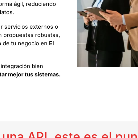
orma ágil, reduciendo
datos.
r servicios externos o
n propuestas robustas,
o de tu negocio en
El
 integración bien
ar mejor tus sistemas.
 una API, este es el pun