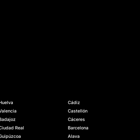
Huelva
Cádiz
Valencia
Castellón
Badajoz
Cáceres
Ciudad Real
Barcelona
Guipúzcoa
Alava