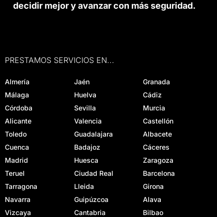
decidir mejor y avanzar con más seguridad.
PRESTAMOS SERVICIOS EN...
Almería
Jaén
Granada
Málaga
Huelva
Cádiz
Córdoba
Sevilla
Murcia
Alicante
Valencia
Castellón
Toledo
Guadalajara
Albacete
Cuenca
Badajoz
Cáceres
Madrid
Huesca
Zaragoza
Teruel
Ciudad Real
Barcelona
Tarragona
Lleida
Girona
Navarra
Guipúzcoa
Alava
Vizcaya
Cantabria
Bilbao