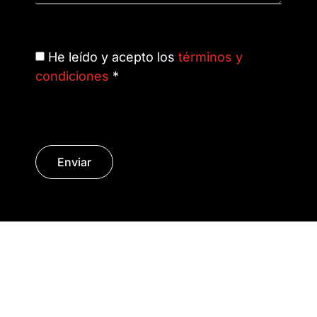
He leído y acepto los
términos y
condiciones
*
Enviar
© Copyright 2014 - 2026 | SURáTICA
SOFTWARE S.L.