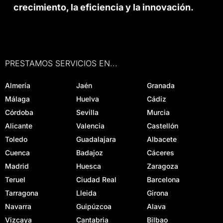
crecimiento, la eficiencia y la innovación.
PRESTAMOS SERVICIOS EN...
Almería
Jaén
Granada
Málaga
Huelva
Cádiz
Córdoba
Sevilla
Murcia
Alicante
Valencia
Castellón
Toledo
Guadalajara
Albacete
Cuenca
Badajoz
Cáceres
Madrid
Huesca
Zaragoza
Teruel
Ciudad Real
Barcelona
Tarragona
Lleida
Girona
Navarra
Guipúzcoa
Alava
Vizcaya
Cantabria
Bilbao