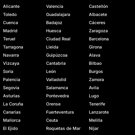
Alicante
Valencia
Castellón
Toledo
Guadalajara
Albacete
Cuenca
Badajoz
Cáceres
Madrid
Huesca
Zaragoza
Teruel
Ciudad Real
Barcelona
Tarragona
Lleida
Girona
Navarra
Guipúzcoa
Alava
Vizcaya
Cantabria
Bilbao
Soria
León
Burgos
Palencia
Valladolid
Zamora
Segovia
Salamanca
Avila
Asturias
Pontevedra
Lugo
La Coruña
Orense
Tenerife
Canarias
Fuerteventura
Lanzarote
Mallorca
Ceuta
Melilla
El Ejido
Roquetas de Mar
Níjar