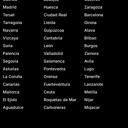
Madrid
Huesca
Zaragoza
Teruel
Ciudad Real
Barcelona
Tarragona
Lleida
Girona
Navarra
Guipúzcoa
Alava
Vizcaya
Cantabria
Bilbao
Soria
León
Burgos
Palencia
Valladolid
Zamora
Segovia
Salamanca
Avila
Asturias
Pontevedra
Lugo
La Coruña
Orense
Tenerife
Canarias
Fuerteventura
Lanzarote
Mallorca
Ceuta
Melilla
El Ejido
Roquetas de Mar
Níjar
Aguadulce
Carboneras
Mojacar