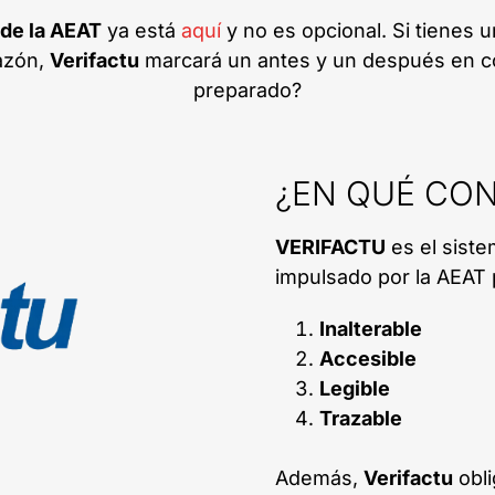
 de la AEAT
ya está
aquí
y no es opcional. Si tienes 
razón,
Verifactu
marcará un antes y un después en có
preparado?
¿EN QUÉ CON
VERIFACTU
es el siste
impulsado por la AEAT 
Inalterable
Accesible
Legible
Trazable
Además,
Verifactu
obli