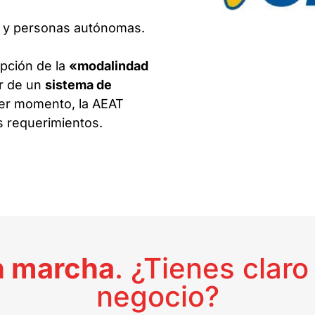
s y personas autónomas.
pción de la
«modalindad
er de un
sistema de
ier momento, la AEAT
s requerimientos.
en marcha
. ¿Tienes clar
negocio?