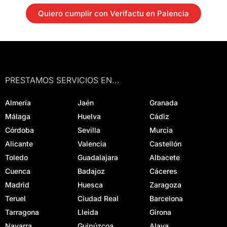
Quiero cumplir con Verifactu en Palencia
PRESTAMOS SERVICIOS EN...
Almería
Jaén
Granada
Málaga
Huelva
Cádiz
Córdoba
Sevilla
Murcia
Alicante
Valencia
Castellón
Toledo
Guadalajara
Albacete
Cuenca
Badajoz
Cáceres
Madrid
Huesca
Zaragoza
Teruel
Ciudad Real
Barcelona
Tarragona
Lleida
Girona
Navarra
Guipúzcoa
Alava