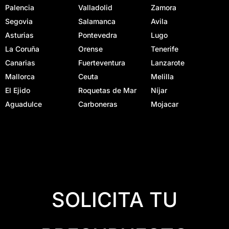
Palencia
Valladolid
Zamora
Segovia
Salamanca
Avila
Asturias
Pontevedra
Lugo
La Coruña
Orense
Tenerife
Canarias
Fuerteventura
Lanzarote
Mallorca
Ceuta
Melilla
El Ejido
Roquetas de Mar
Níjar
Aguadulce
Carboneras
Mojacar
SOLICITA TU