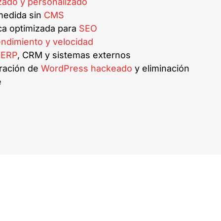
ado y personalizado
medida sin
CMS
ica optimizada para
SEO
endimiento y velocidad
n
ERP
, CRM y sistemas externos
ración de
WordPress hackeado
y eliminación
e