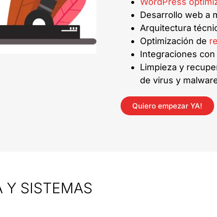
WordPress optimiz
Desarrollo web a 
Arquitectura técn
Optimización de
r
Integraciones co
Limpieza y recupe
de virus y malwar
Quiero empezar YA!
 Y SISTEMAS