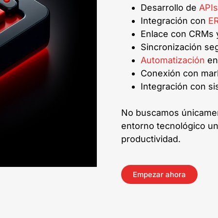
Desarrollo de
APIs
Integración con
E
Enlace con CRMs 
Sincronización se
Automatización
ent
Conexión con mark
Integración con si
No buscamos únicamen
entorno tecnológico un
productividad.
Empezar ahora