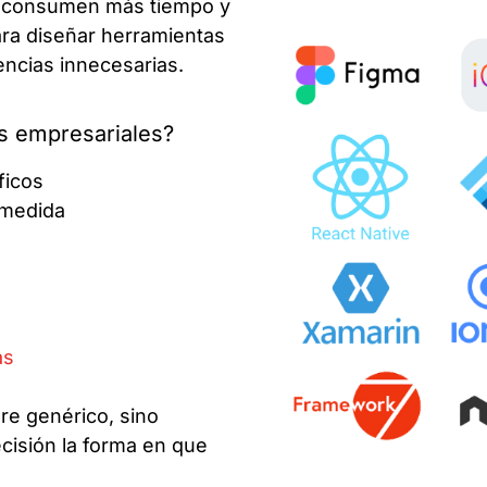
s consumen más tiempo y
ara diseñar herramientas
encias innecesarias.
s empresariales?
ficos
 medida
as
re genérico, sino
cisión la forma en que