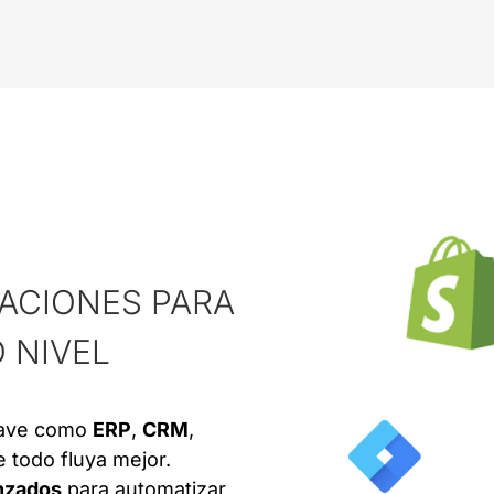
ACIONES PARA
 NIVEL
lave como
ERP
,
CRM
,
 todo fluya mejor.
nzados
para automatizar