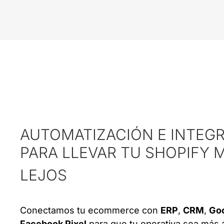
AUTOMATIZACIÓN E INTEG
PARA LLEVAR TU SHOPIFY
LEJOS
Conectamos tu ecommerce con
ERP
,
CRM
,
Goo
Facebook Pixel
para que tu operativa sea más 