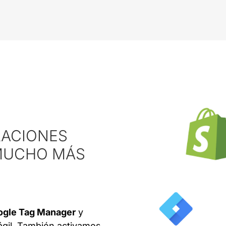
RACIONES
 MUCHO MÁS
gle Tag Manager
y
ágil. También activamos