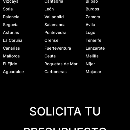
Vizcaya
Cantabria
Bilbao
Soria
León
Burgos
Palencia
Valladolid
Zamora
Segovia
Salamanca
Avila
Asturias
Pontevedra
Lugo
La Coruña
Orense
Tenerife
Canarias
Fuerteventura
Lanzarote
Mallorca
Ceuta
Melilla
El Ejido
Roquetas de Mar
Níjar
Aguadulce
Carboneras
Mojacar
SOLICITA TU