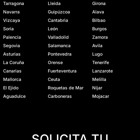
Tarragona
Lleida
Girona
Navarra
Guipúzcoa
Alava
Vizcaya
Cantabria
Bilbao
Soria
León
Burgos
Palencia
Valladolid
Zamora
Segovia
Salamanca
Avila
Asturias
Pontevedra
Lugo
La Coruña
Orense
Tenerife
Canarias
Fuerteventura
Lanzarote
Mallorca
Ceuta
Melilla
El Ejido
Roquetas de Mar
Níjar
Aguadulce
Carboneras
Mojacar
SOLICITA TU